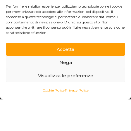
Per fornire le migliori esperienze, utilizziamo tecnologie come i cookie
per memorizzare e/o accedere alle informazioni del dispositivo. Il
consenso a queste tecnologie ci permetterà di elaborare dati come il
comportamento di navigazione o ID unici su questo sito. Non
acconsentire o ritirare il consenso può influire negativamente su alcune
caratteristiche e funzioni.
Ecommerce gestito da Effatà Editrice SAS
Accetta
Via Tre Denti, 1 - 10060 Cantalupa (TO) - C.F. e P.IVA
09655250018
Nega
Telefono: (+39) 0121 353452 -
info@effata.it
/
editrice.effata.it
Condizioni di vendita
Privacy Policy
Visualizza le preferenze
Cookie Policy (UE)
Cookie Policy
Privacy Policy